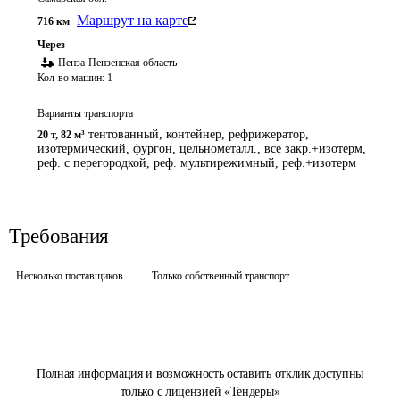
Маршрут на карте
716
км
Через
Пенза
Пензенская область
Кол-во машин:
1
Варианты транспорта
тентованный, контейнер, рефрижератор,
20 т
,
82 м³
изотермический, фургон, цельнометалл., все закр.+изотерм,
реф. с перегородкой, реф. мультирежимный, реф.+изотерм
Требования
Несколько поставщиков
Только собственный транспорт
Полная информация и возможность оставить отклик доступны
только с лицензией «Тендеры»