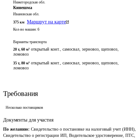
Нижегородская обл.
Кинешма
Ивановская обл.
Маршрут на карте
375
км
Кол-во машин:
6
Варианты транспорта
открытый конт., самосвал, зерновоз, щеповоз,
20 т
,
60 м³
ломовоз
открытый конт., самосвал, зерновоз, щеповоз,
35 т
,
80 м³
ломовоз
Требования
Несколько поставщиков
Документы для участия
По желанию:
Свидетельство о постановке на налоговый учет (ИНН),
Свидетельство о регистрации ИП, Водительское удостоверение, ПТС,