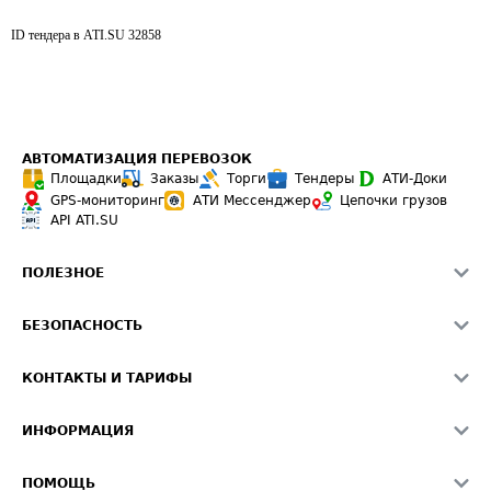
ID тендера в ATI.SU
32858
АВТОМАТИЗАЦИЯ ПЕРЕВОЗОК
Площадки
Заказы
Торги
Тендеры
АТИ-Доки
GPS-мониторинг
АТИ Мессенджер
Цепочки грузов
API ATI.SU
ПОЛЕЗНОЕ
Расчет расстояний
БЕЗОПАСНОСТЬ
Академия ATI.SU
ATI.SU о безопасности
Звезды ATI.SU на вашем сайте
КОНТАКТЫ И ТАРИФЫ
Памятка по проверке контрагентов
Индекс ATI.SU FTL РФ
О системе ATI.SU
Светофор+
Средние ставки
ИНФОРМАЦИЯ
Контактная информация
Страхование
Выгодные направления
Блог
Реклама на сайте
О формировании Паспорта
ПОМОЩЬ