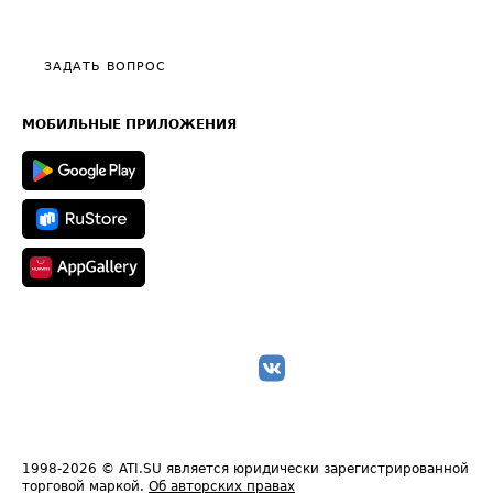
Эксклюзивные материалы
Тарифы
Видео по работе с ATI.SU
Политика конфиденциальности
Полезное по перевозкам
Общие положения
ЗАДАТЬ ВОПРОС
Часто задаваемые вопросы (FAQ)
Карта сайта
Техническая информация
МОБИЛЬНЫЕ ПРИЛОЖЕНИЯ
1998-2026
© ATI.SU является юридически зарегистрированной
торговой маркой.
Об авторских правах