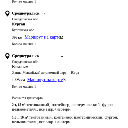
Кол-во машин:
1
Среднеуральск
→
Свердловская обл.
Курган
Курганская обл.
Маршрут на карте
396
км
Кол-во машин:
1
Среднеуральск
→
Свердловская обл.
Когалым
Ханты-Мансийский автономный округ - Югра
Маршрут на карте
1 325
км
Кол-во машин:
1
Варианты транспорта
тентованный, контейнер, изотермический, фургон,
2 т
,
15 м³
цельнометалл., все закр.+изотерм
тентованный, контейнер, изотермический, фургон,
1.5 т
,
10 м³
цельнометалл., все закр.+изотерм