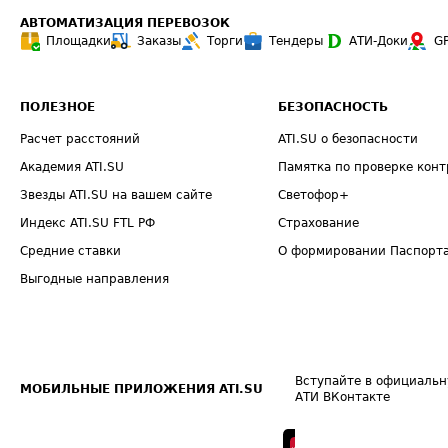
АВТОМАТИЗАЦИЯ ПЕРЕВОЗОК
Площадки
Заказы
Торги
Тендеры
АТИ-Доки
G
ПОЛЕЗНОЕ
БЕЗОПАСНОСТЬ
Расчет расстояний
ATI.SU о безопасности
Академия ATI.SU
Памятка по проверке конт
Звезды ATI.SU на вашем сайте
Светофор+
Индекс ATI.SU FTL РФ
Страхование
Средние ставки
О формировании Паспорт
Выгодные направления
Вступайте в официальн
МОБИЛЬНЫЕ ПРИЛОЖЕНИЯ ATI.SU
АТИ ВКонтакте