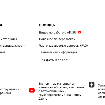
Я
ПОМОЩЬ
Видео по работе с ATI.SU
 материалы
Полезное по перевозкам
фиденциальности
Часто задаваемые вопросы (FAQ)
ения
Техническая информация
ЗАДАТЬ ВОПРОС
Экспертные материалы
Узна
и новости обо всем, что связано
инструкциями
возм
с автомобильными
ервисом
свеж
грузоперевозками, на нашем
логи
Дзене