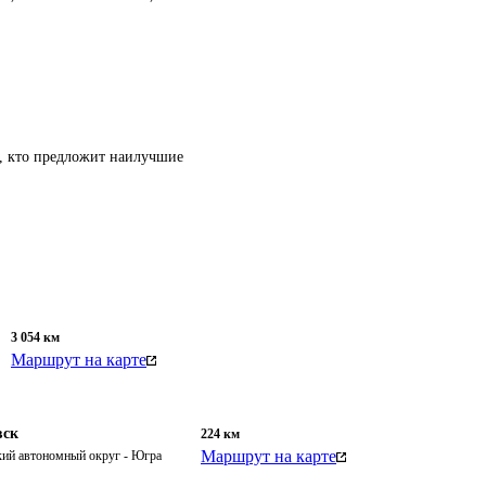
т, кто предложит наилучшие
3 054
км
Маршрут на карте
вск
224
км
Маршрут на карте
ий автономный округ - Югра