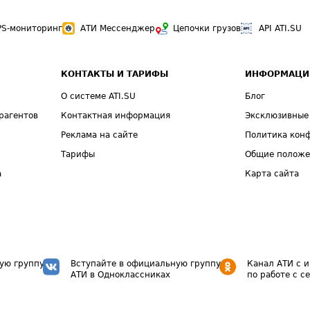
PS-мониторинг
АТИ Мессенджер
Цепочки грузов
API ATI.SU
КОНТАКТЫ И ТАРИФЫ
ИНФОРМАЦИ
О системе ATI.SU
Блог
рагентов
Контактная информация
Эксклюзивные
Реклама на сайте
Политика кон
Тарифы
Общие полож
а
Карта сайта
ую группу
Вступайте в официальную группу
Канал АТИ с 
АТИ в Одноклассниках
по работе с с