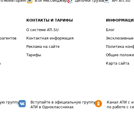
PS-мониторинг
АТИ Мессенджер
Цепочки грузов
API ATI.SU
КОНТАКТЫ И ТАРИФЫ
ИНФОРМАЦИ
О системе ATI.SU
Блог
рагентов
Контактная информация
Эксклюзивные
Реклама на сайте
Политика кон
Тарифы
Общие полож
а
Карта сайта
ую группу
Вступайте в официальную группу
Канал АТИ с 
АТИ в Одноклассниках
по работе с с