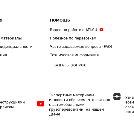
Я
ПОМОЩЬ
Видео по работе с ATI.SU
 материалы
Полезное по перевозкам
фиденциальности
Часто задаваемые вопросы (FAQ)
ения
Техническая информация
ЗАДАТЬ ВОПРОС
Экспертные материалы
Узна
и новости обо всем, что связано
инструкциями
возм
с автомобильными
ервисом
свеж
грузоперевозками, на нашем
логи
Дзене