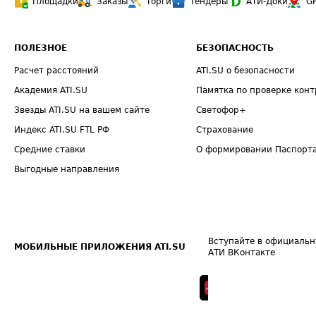
Площадки
Заказы
Торги
Тендеры
АТИ-Доки
G
ПОЛЕЗНОЕ
БЕЗОПАСНОСТЬ
Расчет расстояний
ATI.SU о безопасности
Академия ATI.SU
Памятка по проверке конт
Звезды ATI.SU на вашем сайте
Светофор+
Индекс ATI.SU FTL РФ
Страхование
Средние ставки
О формировании Паспорт
Выгодные направления
Вступайте в официальн
МОБИЛЬНЫЕ ПРИЛОЖЕНИЯ ATI.SU
АТИ ВКонтакте