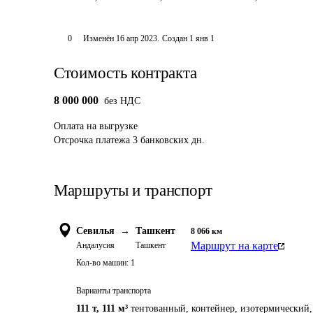
0
Изменён
16 апр 2023
.
Создан
1 янв 1
Стоимость контракта
8 000 000
без НДС
Оплата
на выгрузке
Отсрочка платежа
3
банковских дн.
Маршруты и транспорт
Севилья
→
Ташкент
8 066
км
Маршрут на карте
Андалусия
Ташкент
Кол-во машин:
1
Варианты транспорта
111 т
,
111 м³
тентованный, контейнер, изотермический, 