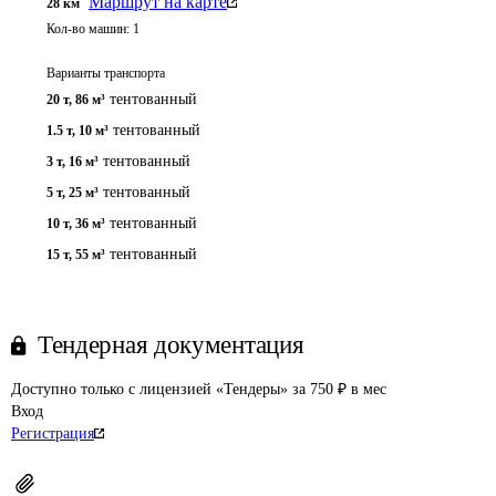
Маршрут на карте
28
км
Кол-во машин:
1
Варианты транспорта
тентованный
20 т
,
86 м³
тентованный
1.5 т
,
10 м³
тентованный
3 т
,
16 м³
тентованный
5 т
,
25 м³
тентованный
10 т
,
36 м³
тентованный
15 т
,
55 м³
Тендерная документация
Доступно только с лицензией «Тендеры» за 750 ₽ в мес
Вход
Регистрация