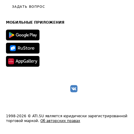
Полезное по перевозкам
Общие положения
ЗАДАТЬ ВОПРОС
Часто задаваемые вопросы (FAQ)
Карта сайта
Техническая информация
МОБИЛЬНЫЕ ПРИЛОЖЕНИЯ
1998-2026
© ATI.SU является юридически зарегистрированной
торговой маркой.
Об авторских правах