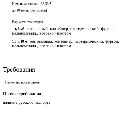
Начальная ставка:
133,33
₽
до 10 точек (рестораны)
Варианты транспорта
тентованный, контейнер, изотермический, фургон,
1 т
,
8 м³
цельнометалл., все закр.+изотерм
тентованный, контейнер, изотермический, фургон,
1.5 т
,
10 м³
цельнометалл., все закр.+изотерм
Требования
Несколько поставщиков
Прочие требования
наличие русского паспорта