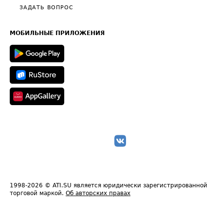
Полезное по перевозкам
Общие положения
ЗАДАТЬ ВОПРОС
Часто задаваемые вопросы (FAQ)
Карта сайта
Техническая информация
МОБИЛЬНЫЕ ПРИЛОЖЕНИЯ
1998-2026
© ATI.SU является юридически зарегистрированной
торговой маркой.
Об авторских правах