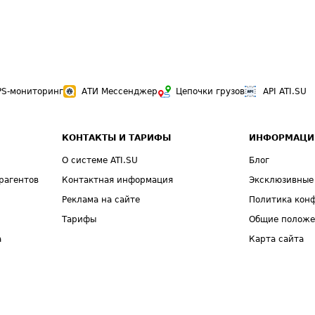
PS-мониторинг
АТИ Мессенджер
Цепочки грузов
API ATI.SU
КОНТАКТЫ И ТАРИФЫ
ИНФОРМАЦИ
О системе ATI.SU
Блог
рагентов
Контактная информация
Эксклюзивные
Реклама на сайте
Политика кон
Тарифы
Общие полож
а
Карта сайта