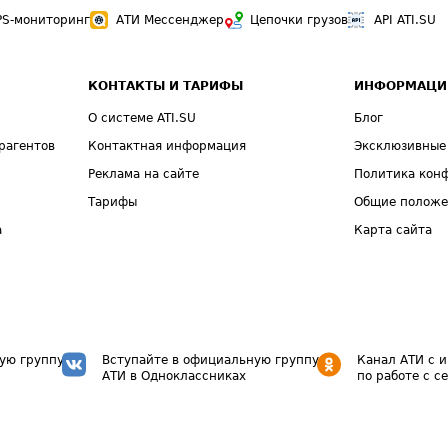
PS-мониторинг
АТИ Мессенджер
Цепочки грузов
API ATI.SU
КОНТАКТЫ И ТАРИФЫ
ИНФОРМАЦИ
О системе ATI.SU
Блог
рагентов
Контактная информация
Эксклюзивные
Реклама на сайте
Политика кон
Тарифы
Общие полож
а
Карта сайта
ую группу
Вступайте в официальную группу
Канал АТИ с 
АТИ в Одноклассниках
по работе с с