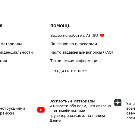
Я
ПОМОЩЬ
Видео по работе с ATI.SU
 материалы
Полезное по перевозкам
фиденциальности
Часто задаваемые вопросы (FAQ)
ения
Техническая информация
ЗАДАТЬ ВОПРОС
Экспертные материалы
Узна
и новости обо всем, что связано
инструкциями
возм
с автомобильными
ервисом
свеж
грузоперевозками, на нашем
логи
Дзене