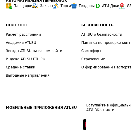
АВТОМАТИЗАЦИЯ ПЕРЕВОЗОК
Площадки
Заказы
Торги
Тендеры
АТИ-Доки
G
ПОЛЕЗНОЕ
БЕЗОПАСНОСТЬ
Расчет расстояний
ATI.SU о безопасности
Академия ATI.SU
Памятка по проверке конт
Звезды ATI.SU на вашем сайте
Светофор+
Индекс ATI.SU FTL РФ
Страхование
Средние ставки
О формировании Паспорт
Выгодные направления
Вступайте в официальн
МОБИЛЬНЫЕ ПРИЛОЖЕНИЯ ATI.SU
АТИ ВКонтакте