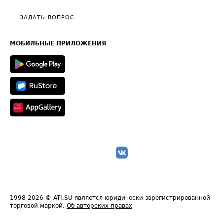
Видео по работе с ATI.SU
Политика конфиденциальности
Полезное по перевозкам
Общие положения
ЗАДАТЬ ВОПРОС
Часто задаваемые вопросы (FAQ)
Карта сайта
Техническая информация
МОБИЛЬНЫЕ ПРИЛОЖЕНИЯ
1998-2026
© ATI.SU является юридически зарегистрированной
торговой маркой.
Об авторских правах