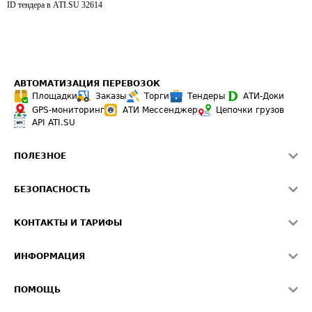
ID тендера в ATI.SU
32614
АВТОМАТИЗАЦИЯ ПЕРЕВОЗОК
Площадки
Заказы
Торги
Тендеры
АТИ-Доки
GPS-мониторинг
АТИ Мессенджер
Цепочки грузов
API ATI.SU
ПОЛЕЗНОЕ
Расчет расстояний
БЕЗОПАСНОСТЬ
Академия ATI.SU
ATI.SU о безопасности
Звезды ATI.SU на вашем сайте
КОНТАКТЫ И ТАРИФЫ
Памятка по проверке контрагентов
Индекс ATI.SU FTL РФ
О системе ATI.SU
Светофор+
Средние ставки
ИНФОРМАЦИЯ
Контактная информация
Страхование
Выгодные направления
Блог
Реклама на сайте
О формировании Паспорта
ПОМОЩЬ
Эксклюзивные материалы
Тарифы