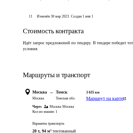
11
Изменён
30 мар 2023
.
Создан
1 янв 1
Стоимость контракта
Идёт запрос предложений по тендеру. В тендере победит то
условия.
Маршруты и транспорт
Москва
→
Томск
3 635
км
Маршрут на карте
Москва
Томская обл.
Через
Москва
Москва
Кол-во машин:
1
Варианты транспорта
20 т
,
94 м³
тентованный