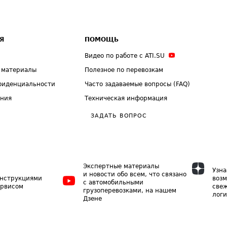
Я
ПОМОЩЬ
Видео по работе с ATI.SU
 материалы
Полезное по перевозкам
фиденциальности
Часто задаваемые вопросы (FAQ)
ения
Техническая информация
ЗАДАТЬ ВОПРОС
Экспертные материалы
Узна
и новости обо всем, что связано
инструкциями
возм
с автомобильными
ервисом
свеж
грузоперевозками, на нашем
логи
Дзене