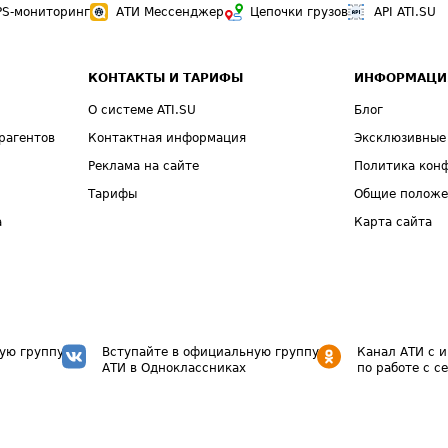
PS-мониторинг
АТИ Мессенджер
Цепочки грузов
API ATI.SU
КОНТАКТЫ И ТАРИФЫ
ИНФОРМАЦИ
О системе ATI.SU
Блог
рагентов
Контактная информация
Эксклюзивные
Реклама на сайте
Политика кон
Тарифы
Общие полож
а
Карта сайта
ую группу
Вступайте в официальную группу
Канал АТИ с 
АТИ в Одноклассниках
по работе с с