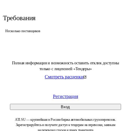
Требования
Несколько поставщиков
Полная информация и возможность оставить отклик доступны
только с лицензией «Тендеры»
Смотреть расценки
Регистрация
Вход
ATI.SU — крупнейшая в России биржа автомобильных грузоперевозок.
Зарегистрируйтесь и получите доступ к тендерам на перевозки, заявкам
на перевозку грузов и поиск транспорта