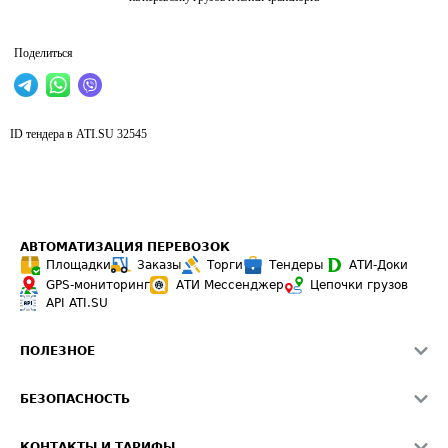
Поделиться
ID тендера в ATI.SU
32545
АВТОМАТИЗАЦИЯ ПЕРЕВОЗОК
Площадки
Заказы
Торги
Тендеры
АТИ-Доки
GPS-мониторинг
АТИ Мессенджер
Цепочки грузов
API ATI.SU
ПОЛЕЗНОЕ
Расчет расстояний
БЕЗОПАСНОСТЬ
Академия ATI.SU
ATI.SU о безопасности
Звезды ATI.SU на вашем сайте
КОНТАКТЫ И ТАРИФЫ