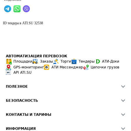
ID тендера в ATI.SU
32538
АВТОМАТИЗАЦИЯ ПЕРЕВОЗОК
Площадки
Заказы
Торги
Тендеры
АТИ-Доки
GPS-мониторинг
АТИ Мессенджер
Цепочки грузов
API ATI.SU
ПОЛЕЗНОЕ
Расчет расстояний
БЕЗОПАСНОСТЬ
Академия ATI.SU
ATI.SU о безопасности
Звезды ATI.SU на вашем сайте
КОНТАКТЫ И ТАРИФЫ
Памятка по проверке контрагентов
Индекс ATI.SU FTL РФ
О системе ATI.SU
Светофор+
Средние ставки
ИНФОРМАЦИЯ