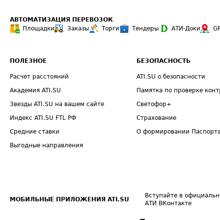
АВТОМАТИЗАЦИЯ ПЕРЕВОЗОК
Площадки
Заказы
Торги
Тендеры
АТИ-Доки
G
ПОЛЕЗНОЕ
БЕЗОПАСНОСТЬ
Расчет расстояний
ATI.SU о безопасности
Академия ATI.SU
Памятка по проверке конт
Звезды ATI.SU на вашем сайте
Светофор+
Индекс ATI.SU FTL РФ
Страхование
Средние ставки
О формировании Паспорт
Выгодные направления
Вступайте в официальн
МОБИЛЬНЫЕ ПРИЛОЖЕНИЯ ATI.SU
АТИ ВКонтакте