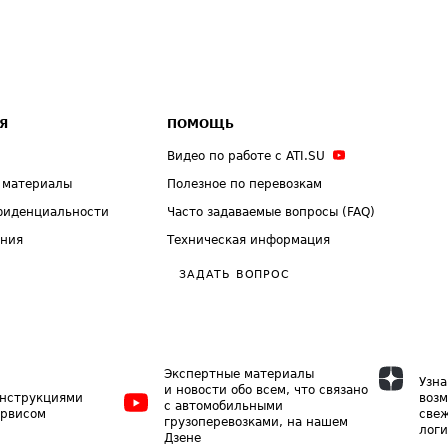
Я
ПОМОЩЬ
Видео по работе с ATI.SU
 материалы
Полезное по перевозкам
фиденциальности
Часто задаваемые вопросы (FAQ)
ения
Техническая информация
ЗАДАТЬ ВОПРОС
Экспертные материалы
Узна
и новости обо всем, что связано
инструкциями
возм
с автомобильными
ервисом
свеж
грузоперевозками, на нашем
логи
Дзене