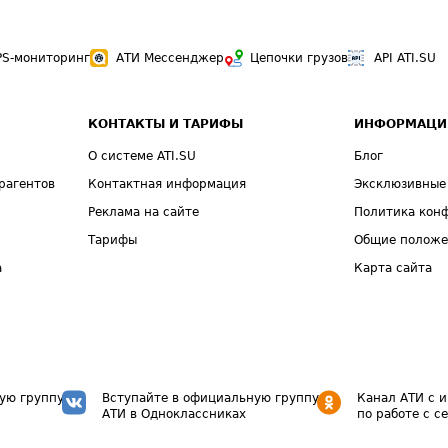
PS-мониторинг
АТИ Мессенджер
Цепочки грузов
API ATI.SU
КОНТАКТЫ И ТАРИФЫ
ИНФОРМАЦИ
О системе ATI.SU
Блог
рагентов
Контактная информация
Эксклюзивные
Реклама на сайте
Политика кон
Тарифы
Общие полож
а
Карта сайта
ую группу
Вступайте в официальную группу
Канал АТИ с 
АТИ в Одноклассниках
по работе с с