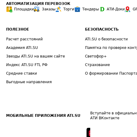
АВТОМАТИЗАЦИЯ ПЕРЕВОЗОК
Площадки
Заказы
Торги
Тендеры
АТИ-Доки
G
ПОЛЕЗНОЕ
БЕЗОПАСНОСТЬ
Расчет расстояний
ATI.SU о безопасности
Академия ATI.SU
Памятка по проверке конт
Звезды ATI.SU на вашем сайте
Светофор+
Индекс ATI.SU FTL РФ
Страхование
Средние ставки
О формировании Паспорт
Выгодные направления
Вступайте в официальн
МОБИЛЬНЫЕ ПРИЛОЖЕНИЯ ATI.SU
АТИ ВКонтакте