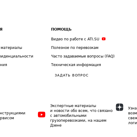
Я
ПОМОЩЬ
Видео по работе с ATI.SU
 материалы
Полезное по перевозкам
фиденциальности
Часто задаваемые вопросы (FAQ)
ения
Техническая информация
ЗАДАТЬ ВОПРОС
Экспертные материалы
Узна
и новости обо всем, что связано
инструкциями
возм
с автомобильными
ервисом
свеж
грузоперевозками, на нашем
логи
Дзене