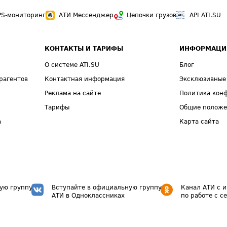
PS-мониторинг
АТИ Мессенджер
Цепочки грузов
API ATI.SU
КОНТАКТЫ И ТАРИФЫ
ИНФОРМАЦИ
О системе ATI.SU
Блог
рагентов
Контактная информация
Эксклюзивные
Реклама на сайте
Политика кон
Тарифы
Общие полож
а
Карта сайта
ую группу
Вступайте в официальную группу
Канал АТИ с 
АТИ в Одноклассниках
по работе с с