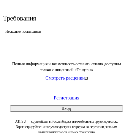
Требования
Несколько поставщиков
Полная информация и возможность оставить отклик доступны
только с лицензией «Тендеры»
Смотреть расценки
Регистрация
Вход
ATI.SU — крупнейшая в России биржа автомобильных грузоперевозок.
Зарегистрируйтесь и получите доступ к тендерам на перевозки, заявкам
на перевозку грузов и поиск транспорта