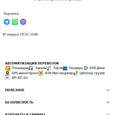
Поделиться
ID тендера в ATI.SU
32446
АВТОМАТИЗАЦИЯ ПЕРЕВОЗОК
Площадки
Заказы
Торги
Тендеры
АТИ-Доки
GPS-мониторинг
АТИ Мессенджер
Цепочки грузов
API ATI.SU
ПОЛЕЗНОЕ
Расчет расстояний
БЕЗОПАСНОСТЬ
Академия ATI.SU
ATI.SU о безопасности
Звезды ATI.SU на вашем сайте
КОНТАКТЫ И ТАРИФЫ