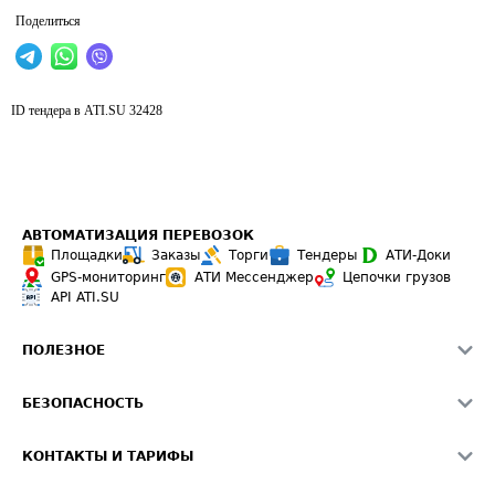
Поделиться
ID тендера в ATI.SU
32428
АВТОМАТИЗАЦИЯ ПЕРЕВОЗОК
Площадки
Заказы
Торги
Тендеры
АТИ-Доки
GPS-мониторинг
АТИ Мессенджер
Цепочки грузов
API ATI.SU
ПОЛЕЗНОЕ
Расчет расстояний
БЕЗОПАСНОСТЬ
Академия ATI.SU
ATI.SU о безопасности
Звезды ATI.SU на вашем сайте
КОНТАКТЫ И ТАРИФЫ
Памятка по проверке контрагентов
Индекс ATI.SU FTL РФ
О системе ATI.SU