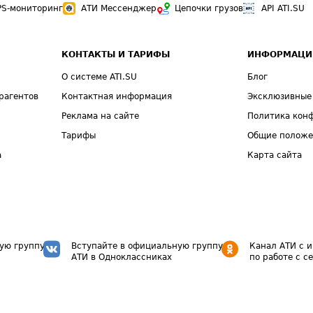
PS-мониторинг
АТИ Мессенджер
Цепочки грузов
API ATI.SU
КОНТАКТЫ И ТАРИФЫ
ИНФОРМАЦИ
О системе ATI.SU
Блог
рагентов
Контактная информация
Эксклюзивные
Реклама на сайте
Политика кон
Тарифы
Общие полож
а
Карта сайта
ую группу
Вступайте в официальную группу
Канал АТИ с 
АТИ в Одноклассниках
по работе с с