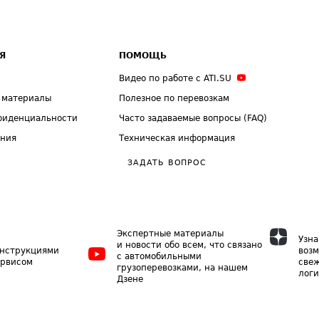
Я
ПОМОЩЬ
Видео по работе с ATI.SU
 материалы
Полезное по перевозкам
фиденциальности
Часто задаваемые вопросы (FAQ)
ения
Техническая информация
ЗАДАТЬ ВОПРОС
Экспертные материалы
Узна
и новости обо всем, что связано
инструкциями
возм
с автомобильными
ервисом
свеж
грузоперевозками, на нашем
логи
Дзене