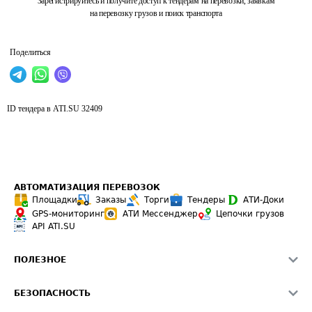
Зарегистрируйтесь и получите доступ к тендерам на перевозки, заявкам
на перевозку грузов и поиск транспорта
Поделиться
ID тендера в ATI.SU
32409
АВТОМАТИЗАЦИЯ ПЕРЕВОЗОК
Площадки
Заказы
Торги
Тендеры
АТИ-Доки
GPS-мониторинг
АТИ Мессенджер
Цепочки грузов
API ATI.SU
ПОЛЕЗНОЕ
Расчет расстояний
БЕЗОПАСНОСТЬ
Академия ATI.SU