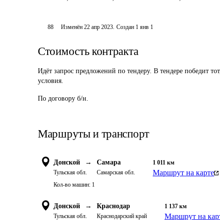
88
Изменён
22 апр 2023
.
Создан
1 янв 1
Стоимость контракта
Идёт запрос предложений по тендеру. В тендере победит то
условия.
По договору б/н.
Маршруты и транспорт
Донской
→
Самара
1 011
км
Маршрут на карте
Тульская обл.
Самарская обл.
Кол-во машин:
1
Донской
→
Краснодар
1 137
км
Маршрут на кар
Тульская обл.
Краснодарский край