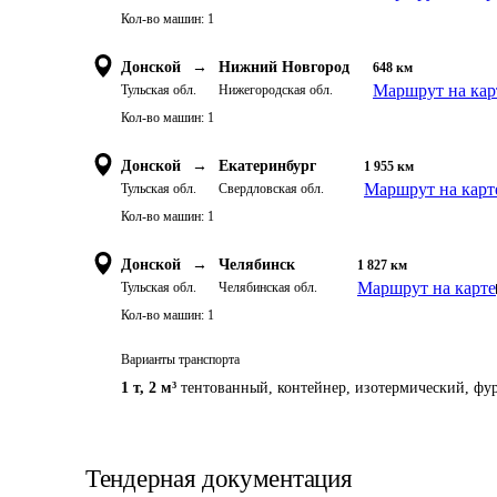
Кол-во машин:
1
Донской
→
Нижний Новгород
648
км
Маршрут на кар
Тульская обл.
Нижегородская обл.
Кол-во машин:
1
Донской
→
Екатеринбург
1 955
км
Маршрут на карт
Тульская обл.
Свердловская обл.
Кол-во машин:
1
Донской
→
Челябинск
1 827
км
Маршрут на карте
Тульская обл.
Челябинская обл.
Кол-во машин:
1
Варианты транспорта
1 т
,
2 м³
тентованный, контейнер, изотермический, фур
Тендерная документация