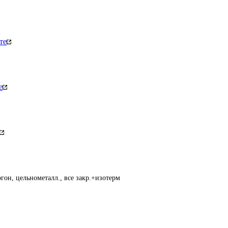
те
е
гон, цельнометалл., все закр.+изотерм