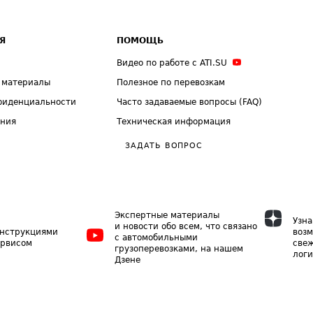
Я
ПОМОЩЬ
Видео по работе с ATI.SU
 материалы
Полезное по перевозкам
фиденциальности
Часто задаваемые вопросы (FAQ)
ения
Техническая информация
ЗАДАТЬ ВОПРОС
Экспертные материалы
Узна
и новости обо всем, что связано
инструкциями
возм
с автомобильными
ервисом
свеж
грузоперевозками, на нашем
логи
Дзене