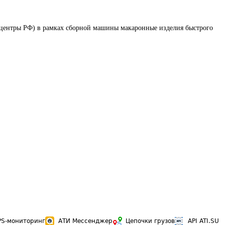
 центры РФ) в рамках сборной машины макаронные изделия быстрого 
PS-мониторинг
АТИ Мессенджер
Цепочки грузов
API ATI.SU