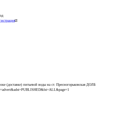
од
гистрация
озке (доставке) питьевой воды на ст. Пресногорьковская ДОЛБ
tabs=advert&adst=PUBLISHED&lst=ALL&page=1