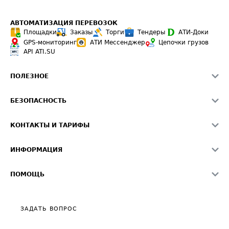
АВТОМАТИЗАЦИЯ ПЕРЕВОЗОК
Площадки
Заказы
Торги
Тендеры
АТИ-Доки
GPS-мониторинг
АТИ Мессенджер
Цепочки грузов
API ATI.SU
ПОЛЕЗНОЕ
Расчет расстояний
БЕЗОПАСНОСТЬ
Академия ATI.SU
ATI.SU о безопасности
Звезды ATI.SU на вашем сайте
КОНТАКТЫ И ТАРИФЫ
Памятка по проверке контрагентов
Индекс ATI.SU FTL РФ
О системе ATI.SU
Светофор+
Средние ставки
ИНФОРМАЦИЯ
Контактная информация
Страхование
Выгодные направления
Блог
Реклама на сайте
О формировании Паспорта
ПОМОЩЬ
Эксклюзивные материалы
Тарифы
Видео по работе с ATI.SU
Политика конфиденциальности
Полезное по перевозкам
Общие положения
ЗАДАТЬ ВОПРОС
Часто задаваемые вопросы (FAQ)
Карта сайта