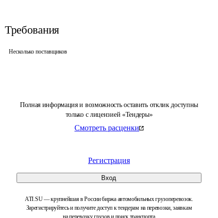
Требования
Несколько поставщиков
Полная информация и возможность оставить отклик доступны
только с лицензией «Тендеры»
Смотреть расценки
Регистрация
Вход
ATI.SU — крупнейшая в России биржа автомобильных грузоперевозок.
Зарегистрируйтесь и получите доступ к тендерам на перевозки, заявкам
на перевозку грузов и поиск транспорта