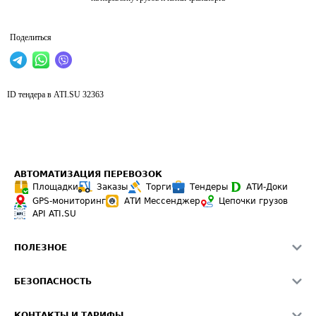
Поделиться
ID тендера в ATI.SU
32363
АВТОМАТИЗАЦИЯ ПЕРЕВОЗОК
Площадки
Заказы
Торги
Тендеры
АТИ-Доки
GPS-мониторинг
АТИ Мессенджер
Цепочки грузов
API ATI.SU
ПОЛЕЗНОЕ
Расчет расстояний
БЕЗОПАСНОСТЬ
Академия ATI.SU
ATI.SU о безопасности
Звезды ATI.SU на вашем сайте
КОНТАКТЫ И ТАРИФЫ