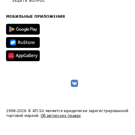
Общие положения
ЗАДАТЬ ВОПРОС
Часто задаваемые вопросы (FAQ)
Карта сайта
Техническая информация
МОБИЛЬНЫЕ ПРИЛОЖЕНИЯ
1998-2026
© ATI.SU является юридически зарегистрированной
торговой маркой.
Об авторских правах