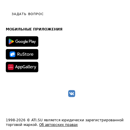
Тарифы
Видео по работе с ATI.SU
Политика конфиденциальности
Полезное по перевозкам
Общие положения
ЗАДАТЬ ВОПРОС
Часто задаваемые вопросы (FAQ)
Карта сайта
Техническая информация
МОБИЛЬНЫЕ ПРИЛОЖЕНИЯ
1998-2026
© ATI.SU является юридически зарегистрированной
торговой маркой.
Об авторских правах