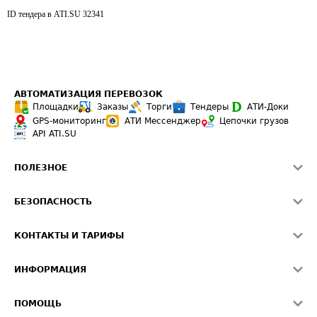
ID тендера в ATI.SU
32341
АВТОМАТИЗАЦИЯ ПЕРЕВОЗОК
Площадки
Заказы
Торги
Тендеры
АТИ-Доки
GPS-мониторинг
АТИ Мессенджер
Цепочки грузов
API ATI.SU
ПОЛЕЗНОЕ
Расчет расстояний
БЕЗОПАСНОСТЬ
Академия ATI.SU
ATI.SU о безопасности
Звезды ATI.SU на вашем сайте
КОНТАКТЫ И ТАРИФЫ
Памятка по проверке контрагентов
Индекс ATI.SU FTL РФ
О системе ATI.SU
Светофор+
Средние ставки
ИНФОРМАЦИЯ
Контактная информация
Страхование
Выгодные направления
Блог
Реклама на сайте
О формировании Паспорта
ПОМОЩЬ
Эксклюзивные материалы