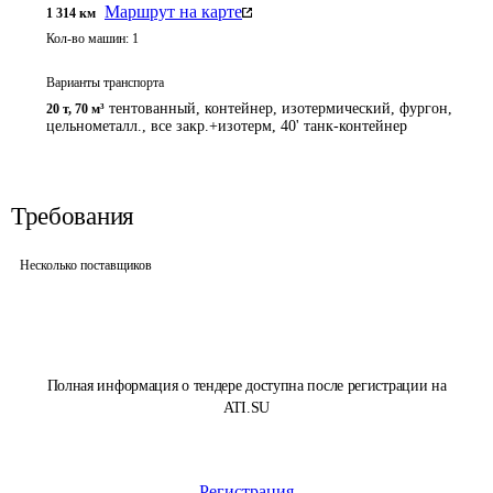
Маршрут на карте
1 314
км
Кол-во машин:
1
Варианты транспорта
тентованный, контейнер, изотермический, фургон,
20 т
,
70 м³
цельнометалл., все закр.+изотерм, 40' танк-контейнер
Требования
Несколько поставщиков
Полная информация о тендере доступна после регистрации на
ATI.SU
Регистрация