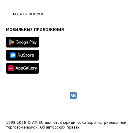
Тарифы
Видео по работе с ATI.SU
Политика конфиденциальности
Полезное по перевозкам
Общие положения
ЗАДАТЬ ВОПРОС
Часто задаваемые вопросы (FAQ)
Карта сайта
Техническая информация
МОБИЛЬНЫЕ ПРИЛОЖЕНИЯ
1998-2026
© ATI.SU является юридически зарегистрированной
торговой маркой.
Об авторских правах