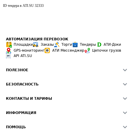
ID тендера в ATI.SU
32333
АВТОМАТИЗАЦИЯ ПЕРЕВОЗОК
Площадки
Заказы
Торги
Тендеры
АТИ-Доки
GPS-мониторинг
АТИ Мессенджер
Цепочки грузов
API ATI.SU
ПОЛЕЗНОЕ
Расчет расстояний
БЕЗОПАСНОСТЬ
Академия ATI.SU
ATI.SU о безопасности
Звезды ATI.SU на вашем сайте
КОНТАКТЫ И ТАРИФЫ
Памятка по проверке контрагентов
Индекс ATI.SU FTL РФ
О системе ATI.SU
Светофор+
Средние ставки
ИНФОРМАЦИЯ
Контактная информация
Страхование
Выгодные направления
Блог
Реклама на сайте
О формировании Паспорта
ПОМОЩЬ
Эксклюзивные материалы