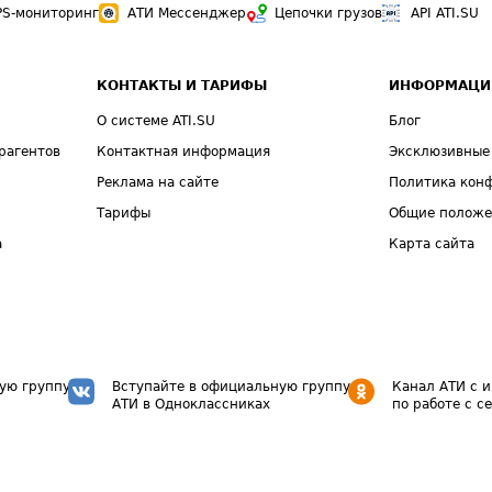
PS-мониторинг
АТИ Мессенджер
Цепочки грузов
API ATI.SU
КОНТАКТЫ И ТАРИФЫ
ИНФОРМАЦИ
О системе ATI.SU
Блог
рагентов
Контактная информация
Эксклюзивные
Реклама на сайте
Политика кон
Тарифы
Общие полож
а
Карта сайта
ую группу
Вступайте в официальную группу
Канал АТИ с 
АТИ в Одноклассниках
по работе с с