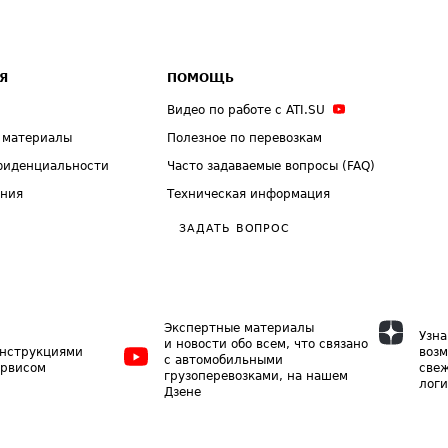
Я
ПОМОЩЬ
Видео по работе с ATI.SU
 материалы
Полезное по перевозкам
фиденциальности
Часто задаваемые вопросы (FAQ)
ения
Техническая информация
ЗАДАТЬ ВОПРОС
Экспертные материалы
Узна
и новости обо всем, что связано
инструкциями
возм
с автомобильными
ервисом
свеж
грузоперевозками, на нашем
логи
Дзене