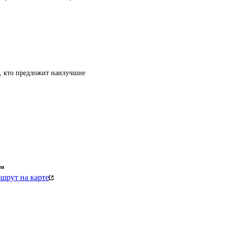
т, кто предложит наилучшие
км
шрут на карте