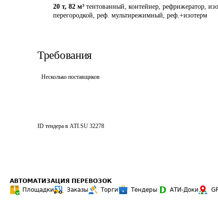
20 т
,
82 м³
тентованный, контейнер, рефрижератор, изо
перегородкой, реф. мультирежимный, реф.+изотерм
Требования
Несколько поставщиков
ID тендера в ATI.SU
32278
АВТОМАТИЗАЦИЯ ПЕРЕВОЗОК
Площадки
Заказы
Торги
Тендеры
АТИ-Доки
G