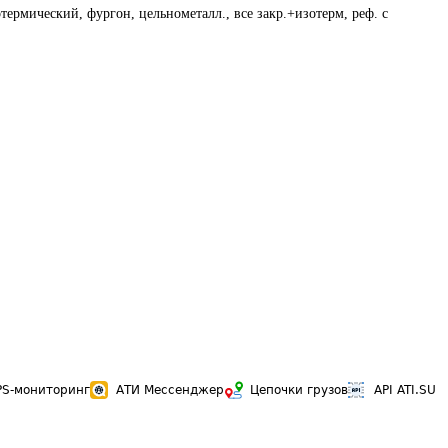
термический, фургон, цельнометалл., все закр.+изотерм, реф. с
PS-мониторинг
АТИ Мессенджер
Цепочки грузов
API ATI.SU