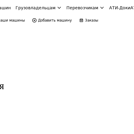
ашин
Грузовладельцам
Перевозчикам
АТИ-Доки
А
Ваши машины
Добавить машину
Заказы
я