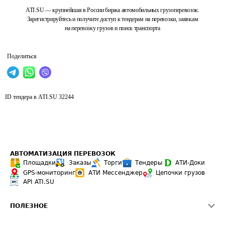
ATI.SU — крупнейшая в России биржа автомобильных грузоперевозок.
Зарегистрируйтесь и получите доступ к тендерам на перевозки, заявкам
на перевозку грузов и поиск транспорта
Поделиться
ID тендера в ATI.SU
32244
АВТОМАТИЗАЦИЯ ПЕРЕВОЗОК
Площадки
Заказы
Торги
Тендеры
АТИ-Доки
GPS-мониторинг
АТИ Мессенджер
Цепочки грузов
API ATI.SU
ПОЛЕЗНОЕ
Расчет расстояний