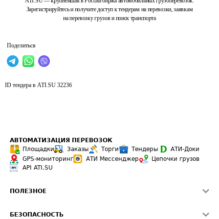
ATI.SU — крупнейшая в России биржа автомобильных грузоперевозок.
Зарегистрируйтесь и получите доступ к тендерам на перевозки, заявкам
на перевозку грузов и поиск транспорта
Поделиться
ID тендера в ATI.SU
32236
АВТОМАТИЗАЦИЯ ПЕРЕВОЗОК
Площадки
Заказы
Торги
Тендеры
АТИ-Доки
GPS-мониторинг
АТИ Мессенджер
Цепочки грузов
API ATI.SU
ПОЛЕЗНОЕ
Расчет расстояний
БЕЗОПАСНОСТЬ