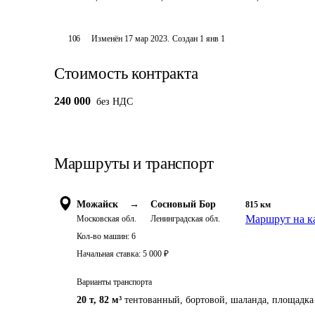
106
Изменён
17 мар 2023
.
Создан
1 янв 1
Стоимость контракта
240 000
без НДС
Маршруты и транспорт
Можайск
→
Сосновый Бор
815
км
Маршрут на к
Московская обл.
Ленинградская обл.
Кол-во машин:
6
Начальная ставка:
5 000
₽
Варианты транспорта
20 т
,
82 м³
тентованный, бортовой, шаланда, площадка 