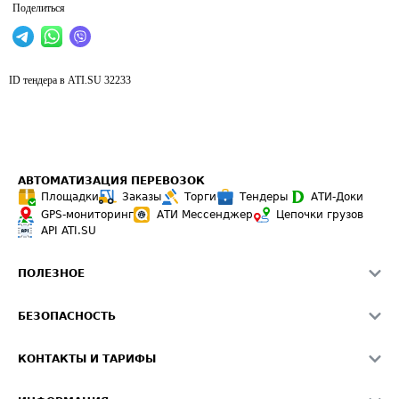
Поделиться
ID тендера в ATI.SU
32233
АВТОМАТИЗАЦИЯ ПЕРЕВОЗОК
Площадки
Заказы
Торги
Тендеры
АТИ-Доки
GPS-мониторинг
АТИ Мессенджер
Цепочки грузов
API ATI.SU
ПОЛЕЗНОЕ
Расчет расстояний
БЕЗОПАСНОСТЬ
Академия ATI.SU
ATI.SU о безопасности
Звезды ATI.SU на вашем сайте
КОНТАКТЫ И ТАРИФЫ
Памятка по проверке контрагентов
Индекс ATI.SU FTL РФ
О системе ATI.SU
Светофор+