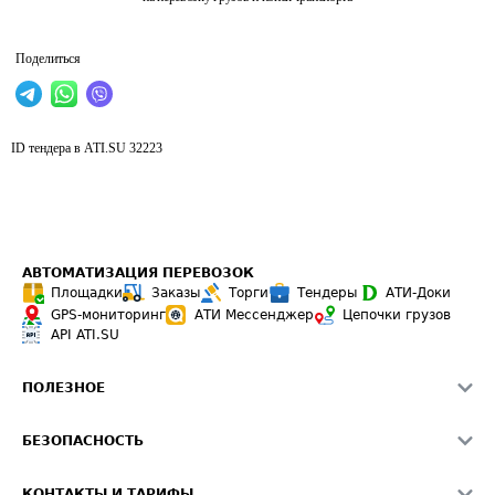
Поделиться
ID тендера в ATI.SU
32223
АВТОМАТИЗАЦИЯ ПЕРЕВОЗОК
Площадки
Заказы
Торги
Тендеры
АТИ-Доки
GPS-мониторинг
АТИ Мессенджер
Цепочки грузов
API ATI.SU
ПОЛЕЗНОЕ
Расчет расстояний
БЕЗОПАСНОСТЬ
Академия ATI.SU
ATI.SU о безопасности
Звезды ATI.SU на вашем сайте
КОНТАКТЫ И ТАРИФЫ