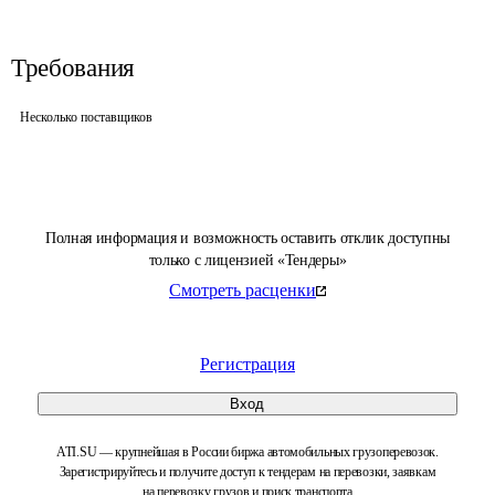
Требования
Несколько поставщиков
Полная информация и возможность оставить отклик доступны
только с лицензией «Тендеры»
Смотреть расценки
Регистрация
Вход
ATI.SU — крупнейшая в России биржа автомобильных грузоперевозок.
Зарегистрируйтесь и получите доступ к тендерам на перевозки, заявкам
на перевозку грузов и поиск транспорта