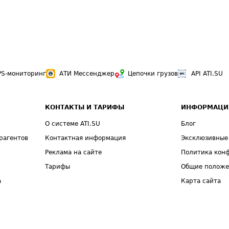
PS-мониторинг
АТИ Мессенджер
Цепочки грузов
API ATI.SU
КОНТАКТЫ И ТАРИФЫ
ИНФОРМАЦИ
О системе ATI.SU
Блог
рагентов
Контактная информация
Эксклюзивные
Реклама на сайте
Политика кон
Тарифы
Общие полож
а
Карта сайта