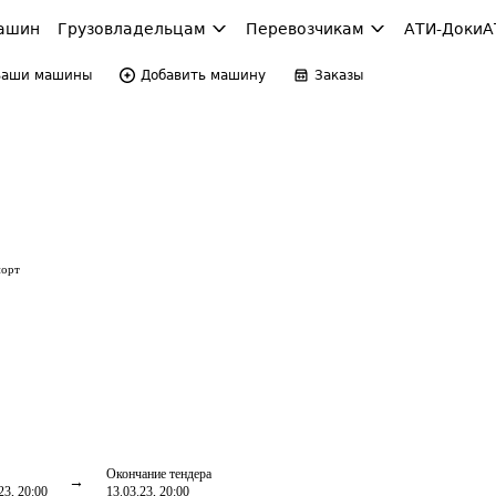
ашин
Грузовладельцам
Перевозчикам
АТИ-Доки
А
Ваши машины
Добавить машину
Заказы
порт
Окончание тендера
23, 20:00
13.03.23, 20:00