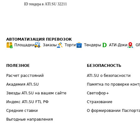
ID тендера в ATI.SU
32211
АВТОМАТИЗАЦИЯ ПЕРЕВОЗОК
Площадки
Заказы
Торги
Тендеры
АТИ-Доки
G
ПОЛЕЗНОЕ
БЕЗОПАСНОСТЬ
Расчет расстояний
ATI.SU о безопасности
Академия ATI.SU
Памятка по проверке конт
Звезды ATI.SU на вашем сайте
Светофор+
Индекс ATI.SU FTL РФ
Страхование
Средние ставки
О формировании Паспорт
Выгодные направления