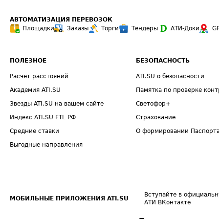
АВТОМАТИЗАЦИЯ ПЕРЕВОЗОК
Площадки
Заказы
Торги
Тендеры
АТИ-Доки
G
ПОЛЕЗНОЕ
БЕЗОПАСНОСТЬ
Расчет расстояний
ATI.SU о безопасности
Академия ATI.SU
Памятка по проверке конт
Звезды ATI.SU на вашем сайте
Светофор+
Индекс ATI.SU FTL РФ
Страхование
Средние ставки
О формировании Паспорт
Выгодные направления
Вступайте в официальн
МОБИЛЬНЫЕ ПРИЛОЖЕНИЯ ATI.SU
АТИ ВКонтакте