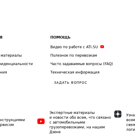
Я
ПОМОЩЬ
Видео по работе с ATI.SU
 материалы
Полезное по перевозкам
фиденциальности
Часто задаваемые вопросы (FAQ)
ения
Техническая информация
ЗАДАТЬ ВОПРОС
Экспертные материалы
Узна
и новости обо всем, что связано
инструкциями
возм
с автомобильными
ервисом
свеж
грузоперевозками, на нашем
логи
Дзене