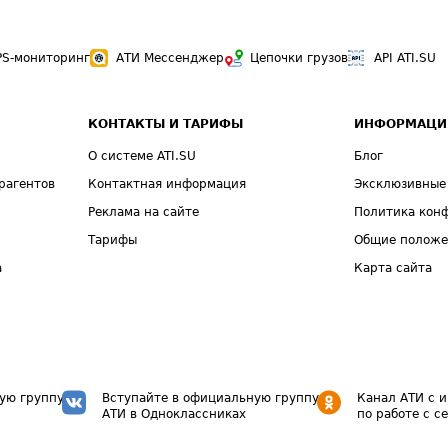
PS-мониторинг
АТИ Мессенджер
Цепочки грузов
API ATI.SU
КОНТАКТЫ И ТАРИФЫ
ИНФОРМАЦИ
О системе ATI.SU
Блог
рагентов
Контактная информация
Эксклюзивные
Реклама на сайте
Политика кон
Тарифы
Общие полож
а
Карта сайта
ую группу
Вступайте в официальную группу
Канал АТИ с 
АТИ в Одноклассниках
по работе с с