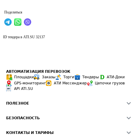
Поделиться
ID тендера в ATI.SU
32137
АВТОМАТИЗАЦИЯ ПЕРЕВОЗОК
Площадки
Заказы
Торги
Тендеры
АТИ-Доки
GPS-мониторинг
АТИ Мессенджер
Цепочки грузов
API ATI.SU
ПОЛЕЗНОЕ
Расчет расстояний
БЕЗОПАСНОСТЬ
Академия ATI.SU
ATI.SU о безопасности
Звезды ATI.SU на вашем сайте
КОНТАКТЫ И ТАРИФЫ
Памятка по проверке контрагентов