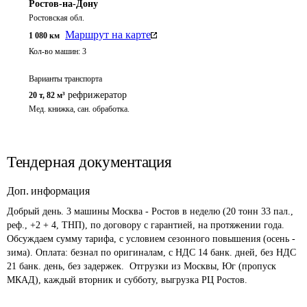
Ростов-на-Дону
Ростовская обл.
Маршрут на карте
1 080
км
Кол-во машин:
3
Варианты транспорта
рефрижератор
20 т
,
82 м³
Мед. книжка, сан. обработка.
Тендерная документация
Доп. информация
Добрый день. 3 машины Москва - Ростов в неделю (20 тонн 33 пал., 
реф., +2 + 4, ТНП), по договору с гарантией, на протяжении года. 
Обсуждаем сумму тарифа, с условием сезонного повышения (осень - 
зима). Оплата: безнал по оригиналам, с НДС 14 банк. дней, без НДС 
21 банк. день, без задержек.  Отгрузки из Москвы, Юг (пропуск 
МКАД), каждый вторник и субботу, выгрузка РЦ Ростов.