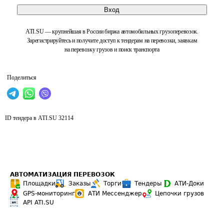
Вход
ATI.SU — крупнейшая в России биржа автомобильных грузоперевозок.
Зарегистрируйтесь и получите доступ к тендерам на перевозки, заявкам
на перевозку грузов и поиск транспорта
Поделиться
ID тендера в ATI.SU
32114
АВТОМАТИЗАЦИЯ ПЕРЕВОЗОК
Площадки
Заказы
Торги
Тендеры
АТИ-Доки
GPS-мониторинг
АТИ Мессенджер
Цепочки грузов
API ATI.SU