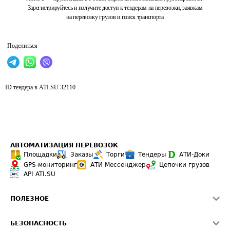
Зарегистрируйтесь и получите доступ к тендерам на перевозки, заявкам
на перевозку грузов и поиск транспорта
Поделиться
ID тендера в ATI.SU
32110
АВТОМАТИЗАЦИЯ ПЕРЕВОЗОК
Площадки
Заказы
Торги
Тендеры
АТИ-Доки
GPS-мониторинг
АТИ Мессенджер
Цепочки грузов
API ATI.SU
ПОЛЕЗНОЕ
Расчет расстояний
БЕЗОПАСНОСТЬ
Академия ATI.SU