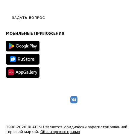
Эксклюзивные материалы
Тарифы
Видео по работе с ATI.SU
Политика конфиденциальности
Полезное по перевозкам
Общие положения
ЗАДАТЬ ВОПРОС
Часто задаваемые вопросы (FAQ)
Карта сайта
Техническая информация
МОБИЛЬНЫЕ ПРИЛОЖЕНИЯ
1998-2026
© ATI.SU является юридически зарегистрированной
торговой маркой.
Об авторских правах