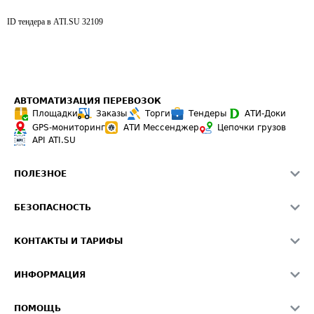
ID тендера в ATI.SU
32109
АВТОМАТИЗАЦИЯ ПЕРЕВОЗОК
Площадки
Заказы
Торги
Тендеры
АТИ-Доки
GPS-мониторинг
АТИ Мессенджер
Цепочки грузов
API ATI.SU
ПОЛЕЗНОЕ
Расчет расстояний
БЕЗОПАСНОСТЬ
Академия ATI.SU
ATI.SU о безопасности
Звезды ATI.SU на вашем сайте
КОНТАКТЫ И ТАРИФЫ
Памятка по проверке контрагентов
Индекс ATI.SU FTL РФ
О системе ATI.SU
Светофор+
Средние ставки
ИНФОРМАЦИЯ
Контактная информация
Страхование
Выгодные направления
Блог
Реклама на сайте
О формировании Паспорта
ПОМОЩЬ