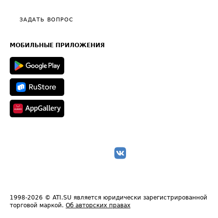
Видео по работе с ATI.SU
Политика конфиденциальности
Полезное по перевозкам
Общие положения
ЗАДАТЬ ВОПРОС
Часто задаваемые вопросы (FAQ)
Карта сайта
Техническая информация
МОБИЛЬНЫЕ ПРИЛОЖЕНИЯ
1998-2026
© ATI.SU является юридически зарегистрированной
торговой маркой.
Об авторских правах