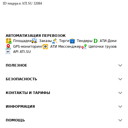
ID тендера в ATI.SU
32084
АВТОМАТИЗАЦИЯ ПЕРЕВОЗОК
Площадки
Заказы
Торги
Тендеры
АТИ-Доки
GPS-мониторинг
АТИ Мессенджер
Цепочки грузов
API ATI.SU
ПОЛЕЗНОЕ
Расчет расстояний
БЕЗОПАСНОСТЬ
Академия ATI.SU
ATI.SU о безопасности
Звезды ATI.SU на вашем сайте
КОНТАКТЫ И ТАРИФЫ
Памятка по проверке контрагентов
Индекс ATI.SU FTL РФ
О системе ATI.SU
Светофор+
Средние ставки
ИНФОРМАЦИЯ
Контактная информация
Страхование
Выгодные направления
Блог
Реклама на сайте
О формировании Паспорта
ПОМОЩЬ
Эксклюзивные материалы
Тарифы