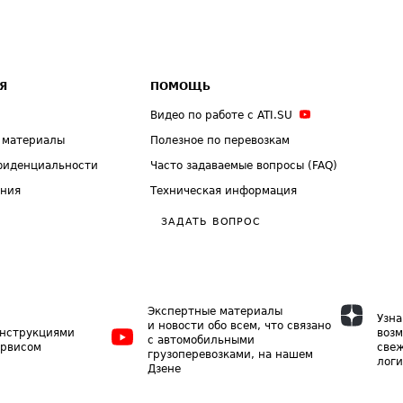
Я
ПОМОЩЬ
Видео по работе с ATI.SU
 материалы
Полезное по перевозкам
фиденциальности
Часто задаваемые вопросы (FAQ)
ения
Техническая информация
ЗАДАТЬ ВОПРОС
Экспертные материалы
Узна
и новости обо всем, что связано
инструкциями
возм
с автомобильными
ервисом
свеж
грузоперевозками, на нашем
логи
Дзене