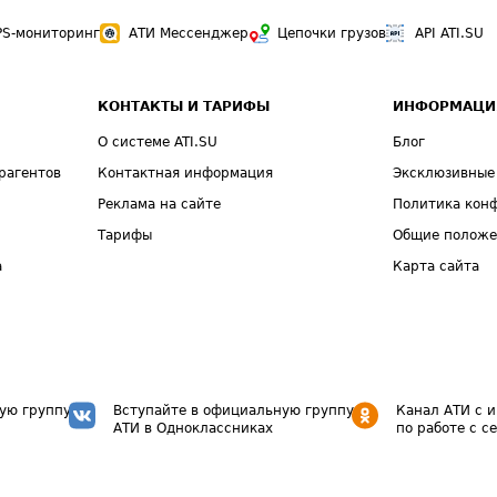
PS-мониторинг
АТИ Мессенджер
Цепочки грузов
API ATI.SU
КОНТАКТЫ И ТАРИФЫ
ИНФОРМАЦИ
О системе ATI.SU
Блог
рагентов
Контактная информация
Эксклюзивные
Реклама на сайте
Политика кон
Тарифы
Общие полож
а
Карта сайта
ую группу
Вступайте в официальную группу
Канал АТИ с 
АТИ в Одноклассниках
по работе с с