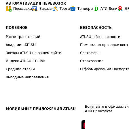
АВТОМАТИЗАЦИЯ ПЕРЕВОЗОК
Площадки
Заказы
Торги
Тендеры
АТИ-Доки
G
ПОЛЕЗНОЕ
БЕЗОПАСНОСТЬ
Расчет расстояний
ATI.SU о безопасности
Академия ATI.SU
Памятка по проверке конт
Звезды ATI.SU на вашем сайте
Светофор+
Индекс ATI.SU FTL РФ
Страхование
Средние ставки
О формировании Паспорт
Выгодные направления
Вступайте в официальн
МОБИЛЬНЫЕ ПРИЛОЖЕНИЯ ATI.SU
АТИ ВКонтакте