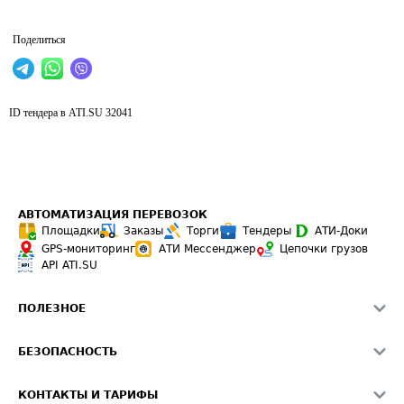
Поделиться
ID тендера в ATI.SU
32041
АВТОМАТИЗАЦИЯ ПЕРЕВОЗОК
Площадки
Заказы
Торги
Тендеры
АТИ-Доки
GPS-мониторинг
АТИ Мессенджер
Цепочки грузов
API ATI.SU
ПОЛЕЗНОЕ
Расчет расстояний
БЕЗОПАСНОСТЬ
Академия ATI.SU
ATI.SU о безопасности
Звезды ATI.SU на вашем сайте
КОНТАКТЫ И ТАРИФЫ