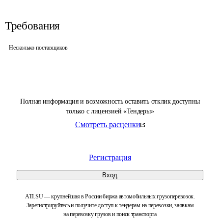
Требования
Несколько поставщиков
Полная информация и возможность оставить отклик доступны
только с лицензией «Тендеры»
Смотреть расценки
Регистрация
Вход
ATI.SU — крупнейшая в России биржа автомобильных грузоперевозок.
Зарегистрируйтесь и получите доступ к тендерам на перевозки, заявкам
на перевозку грузов и поиск транспорта