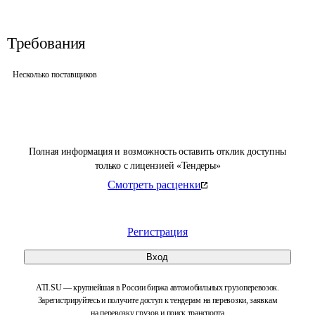
Требования
Несколько поставщиков
Полная информация и возможность оставить отклик доступны
только с лицензией «Тендеры»
Смотреть расценки
Регистрация
Вход
ATI.SU — крупнейшая в России биржа автомобильных грузоперевозок.
Зарегистрируйтесь и получите доступ к тендерам на перевозки, заявкам
на перевозку грузов и поиск транспорта