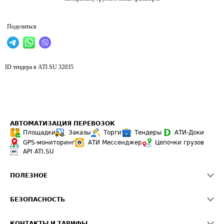
Поделиться
ID тендера в ATI.SU
32035
АВТОМАТИЗАЦИЯ ПЕРЕВОЗОК
Площадки
Заказы
Торги
Тендеры
АТИ-Доки
GPS-мониторинг
АТИ Мессенджер
Цепочки грузов
API ATI.SU
ПОЛЕЗНОЕ
Расчет расстояний
БЕЗОПАСНОСТЬ
Академия ATI.SU
ATI.SU о безопасности
Звезды ATI.SU на вашем сайте
КОНТАКТЫ И ТАРИФЫ