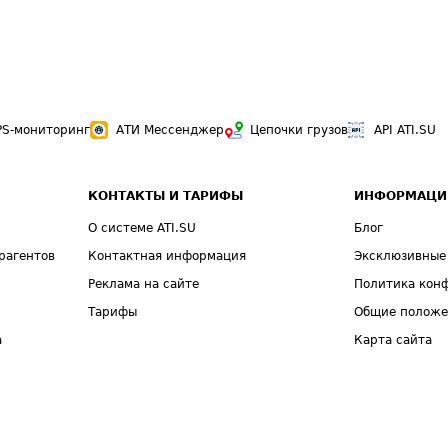
PS-мониторинг
АТИ Мессенджер
Цепочки грузов
API ATI.SU
КОНТАКТЫ И ТАРИФЫ
ИНФОРМАЦИ
О системе ATI.SU
Блог
рагентов
Контактная информация
Эксклюзивные
Реклама на сайте
Политика кон
Тарифы
Общие полож
а
Карта сайта