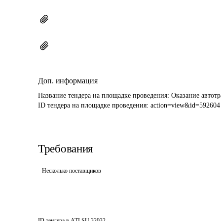
Доп. информация
Название тендера на площадке проведения: 
Оказание автот
ID тендера на площадке проведения: 
action=view&id=592604
Требования
Несколько поставщиков
ID тендера в ATI.SU
32032