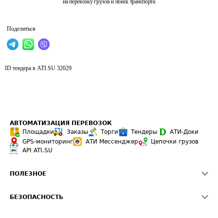
на перевозку грузов и поиск транспорта
Поделиться
ID тендера в ATI.SU
32029
АВТОМАТИЗАЦИЯ ПЕРЕВОЗОК
Площадки
Заказы
Торги
Тендеры
АТИ-Доки
GPS-мониторинг
АТИ Мессенджер
Цепочки грузов
API ATI.SU
ПОЛЕЗНОЕ
Расчет расстояний
БЕЗОПАСНОСТЬ
Академия ATI.SU
ATI.SU о безопасности
Звезды ATI.SU на вашем сайте